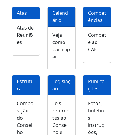
Atas
Calend
Compet
ário
ências
Atas de
Reuniõ
Veja
Compet
es
como
e ao
particip
CAE
ar
Estrutu
Legislaç
Publica
ra
ão
ções
Compo
Leis
Fotos,
sição
referen
boletin
do
tes ao
s,
Consel
Consel
instruç
ho
ho e
ões,